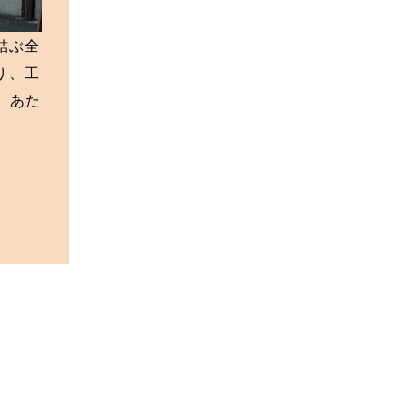
結ぶ全
り、工
、あた