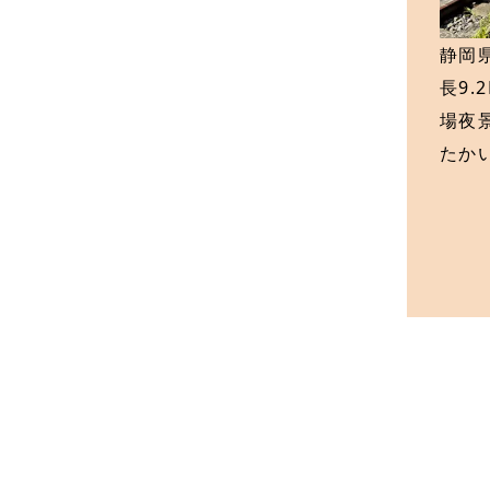
静岡
長9
場夜
たか